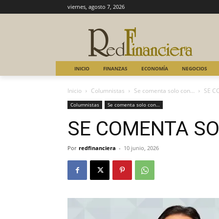
viernes, agosto 7, 2026
INICIO
FINANZAS
ECONOMÍA
NEGOCIOS
Inicio
Columnistas
Se comenta solo con…
SE C
Columnistas
Se comenta solo con…
SE COMENTA S
Por
redfinanciera
-
10 junio, 2026