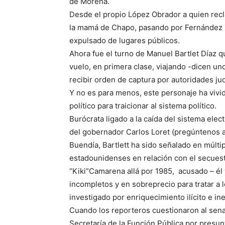
de Morena.
Desde el propio López Obrador a quien recl
la mamá de Chapo, pasando por Fernández 
expulsado de lugares públicos.
Ahora fue el turno de Manuel Bartlet Díaz 
vuelo, en primera clase, viajando -dicen u
recibir orden de captura por autoridades ju
Y no es para menos, este personaje ha vivi
político para traicionar al sistema político.
Burócrata ligado a la caída del sistema elec
del gobernador Carlos Loret (pregúntenos a 
Buendía, Bartlett ha sido señalado en múlti
estadounidenses en relación con el secuest
“Kiki”Camarena allá por 1985, acusado – él 
incompletos y en sobreprecio para tratar a
investigado por enriquecimiento ilícito e ine
Cuando los reporteros cuestionaron al senad
Secretaría de la Función Pública por presun