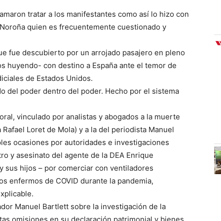
amaron tratar a los manifestantes como así lo hizo con
Noroña quien es frecuentemente cuestionado y
que fue descubierto por un arrojado pasajero en pleno
nos huyendo- con destino a España ante el temor de
diciales de Estados Unidos.
do del poder dentro del poder. Hecho por el sistema
toral, vinculado por analistas y abogados a la muerte
Rafael Loret de Mola) y a la del periodista Manuel
ples ocasiones por autoridades e investigaciones
ro y asesinato del agente de la DEA Enrique
y sus hijos – por comerciar con ventiladores
 los enfermos de COVID durante la pandemia,
xplicable.
or Manuel Bartlett sobre la investigación de la
tas omisiones en su declaración patrimonial y bienes