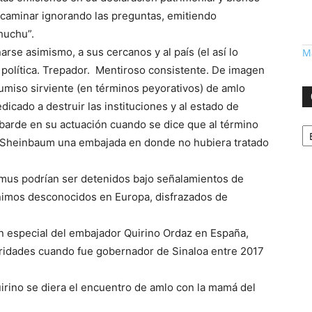
 a caminar ignorando las preguntas, emitiendo
huchu”.
rse asimismo, a sus cercanos y al país (el así lo
Má
a política. Trepador. Mentiroso consistente. De imagen
miso sirviente (en términos peyorativos) de amlo
dicado a destruir las instituciones y al estado de
Ca
barde en su actuación cuando se dice que al término
a Sheinbaum una embajada en donde no hubiera tratado
Lemus podrían ser detenidos bajo señalamientos de
nimos desconocidos en Europa, disfrazados de
ón especial del embajador Quirino Ordaz en España,
aridades cuando fue gobernador de Sinaloa entre 2017
rino se diera el encuentro de amlo con la mamá del