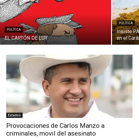
POLÍTICA
POLÍTICA
Insiste P
EL CARTÓN DE LUY
en el Cari
Estados
Provocaciones de Carlos Manzo a
criminales, movil del asesinato