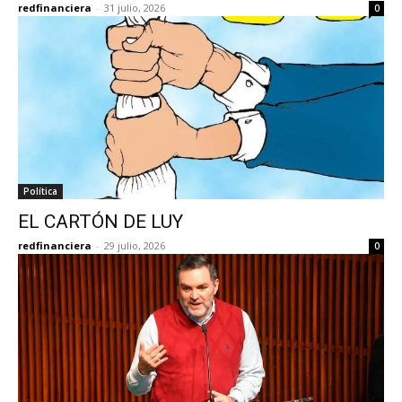
redfinanciera
-
31 julio, 2026
0
Política
EL CARTÓN DE LUY
redfinanciera
-
29 julio, 2026
0