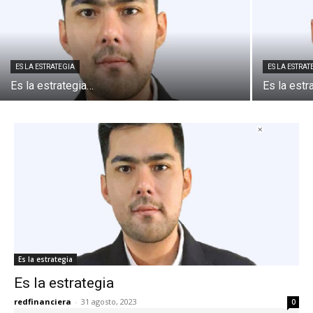
ES LA ESTRATEGIA
ES LA ESTRAT
Es la estrategia…
Es la estr
Es la estrategia
Es la estrategia
redfinanciera
-
31 agosto, 2023
0