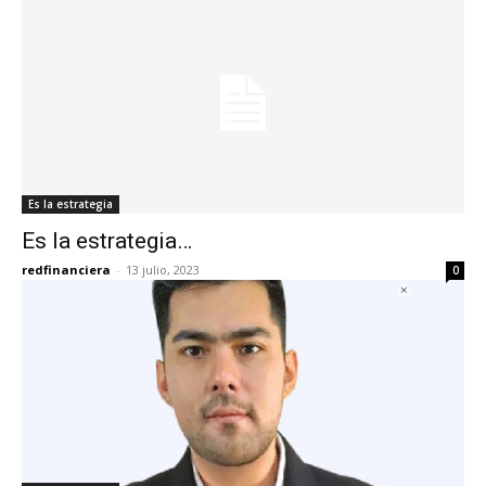
Es la estrategia
Es la estrategia…
redfinanciera
-
13 julio, 2023
0