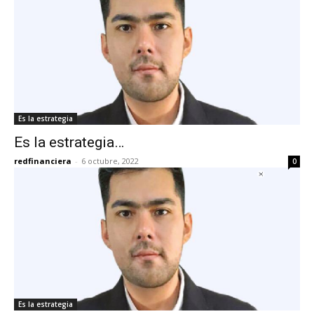
Es la estrategia
Es la estrategia…
redfinanciera
-
6 octubre, 2022
0
Es la estrategia