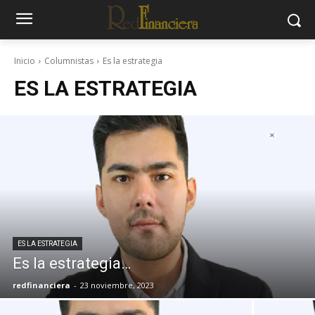
Inicio
Columnistas
Es la estrategia
ES LA ESTRATEGIA
ES LA ESTRATEGIA
Es la estrategia…
redfinanciera
-
23 noviembre, 2023