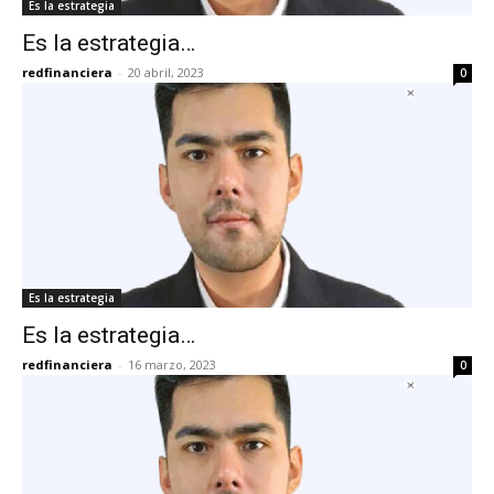
Es la estrategia
Es la estrategia…
redfinanciera
-
20 abril, 2023
0
Es la estrategia
Es la estrategia…
redfinanciera
-
16 marzo, 2023
0