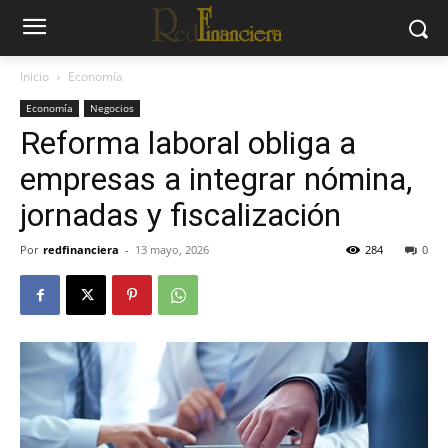
Inicio
Economía
Economía
Negocios
Reforma laboral obliga a
empresas a integrar nómina,
jornadas y fiscalización
Por
redfinanciera
-
13 mayo, 2026
284
0