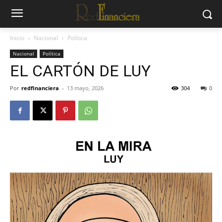
Inicio
Nacional
Política
Nacional
Política
EL CARTÓN DE LUY
Por
redfinanciera
-
13 mayo, 2026
304
0