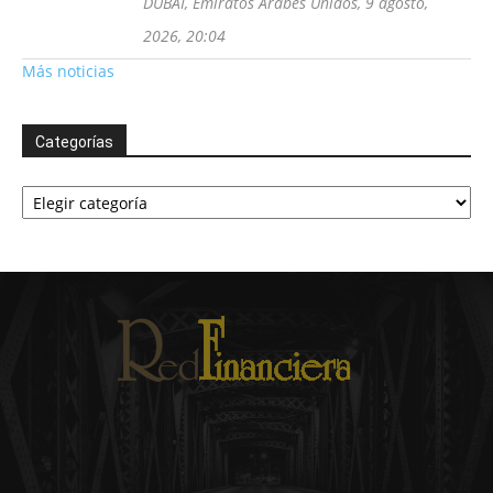
DUBAI, Emiratos Árabes Unidos, 9 agosto,
2026, 20:04
Más noticias
Categorías
Categorías