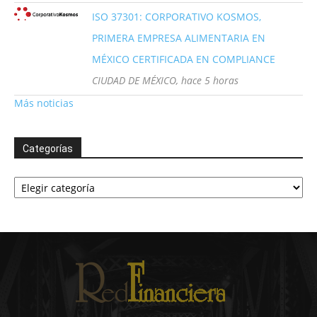
ISO 37301: CORPORATIVO KOSMOS,
PRIMERA EMPRESA ALIMENTARIA EN
MÉXICO CERTIFICADA EN COMPLIANCE
CIUDAD DE MÉXICO, hace 5 horas
Más noticias
Categorías
Categorías