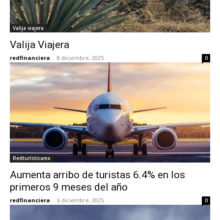
Valija viajera
Valija Viajera
redfinanciera
-
8 diciembre, 2025
0
Redturísticamx
Aumenta arribo de turistas 6.4% en los
primeros 9 meses del año
redfinanciera
-
6 diciembre, 2025
0