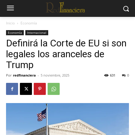
Inicio
Economía
Economía
Internacional
Definirá la Corte de EU si son
legales los aranceles de
Trump
Por
redfinanciera
-
5 noviembre, 2025
631
0