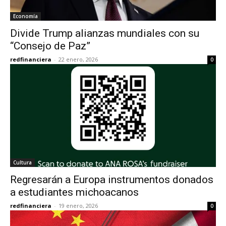
Economía
Divide Trump alianzas mundiales con su
“Consejo de Paz”
redfinanciera
-
22 enero, 2026
0
Cultura
Regresarán a Europa instrumentos donados
a estudiantes michoacanos
redfinanciera
-
19 enero, 2026
0