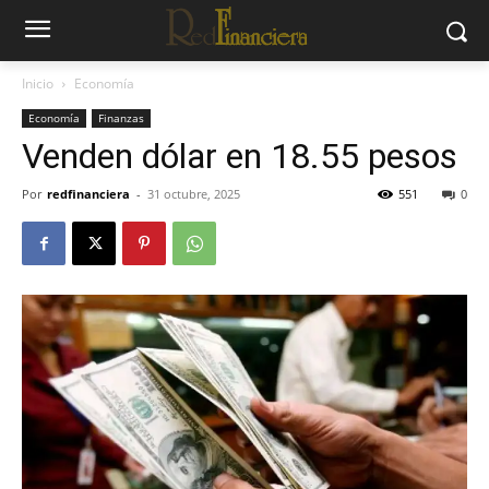
Inicio
Economía
Economía
Finanzas
Venden dólar en 18.55 pesos
Por
redfinanciera
-
31 octubre, 2025
551
0