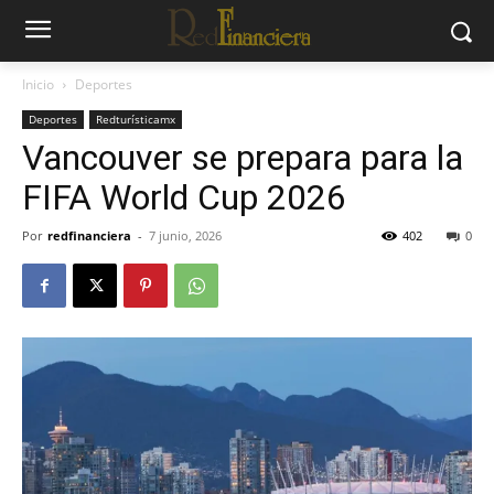
Inicio
Deportes
Deportes
Redturísticamx
Vancouver se prepara para la
FIFA World Cup 2026
Por
redfinanciera
-
7 junio, 2026
402
0