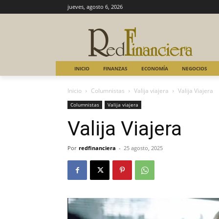
jueves, agosto 6, 2026
INICIO
FINANZAS
ECONOMÍA
NEGOCIOS
Inicio
Columnistas
Valija viajera
Valija Viajera
Columnistas
Valija viajera
Valija Viajera
Por
redfinanciera
-
25 agosto, 2025