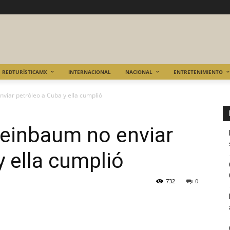
REDTURÍSTICAMX
INTERNACIONAL
NACIONAL
ENTRETENIMIENTO
viar petróleo a Cuba y ella cumplió
heinbaum no enviar
y ella cumplió
732
0