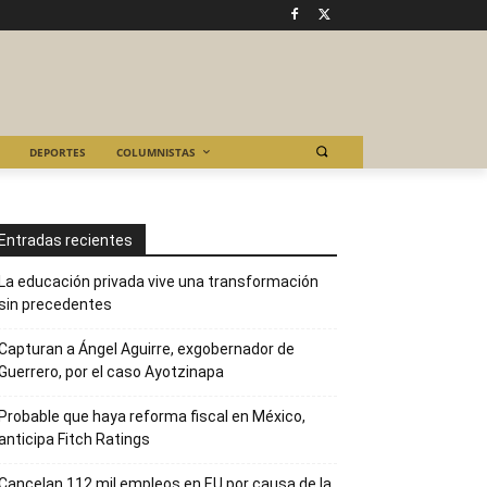
DEPORTES
COLUMNISTAS
Entradas recientes
La educación privada vive una transformación
sin precedentes
Capturan a Ángel Aguirre, exgobernador de
Guerrero, por el caso Ayotzinapa
Probable que haya reforma fiscal en México,
anticipa Fitch Ratings
Cancelan 112 mil empleos en EU por causa de la