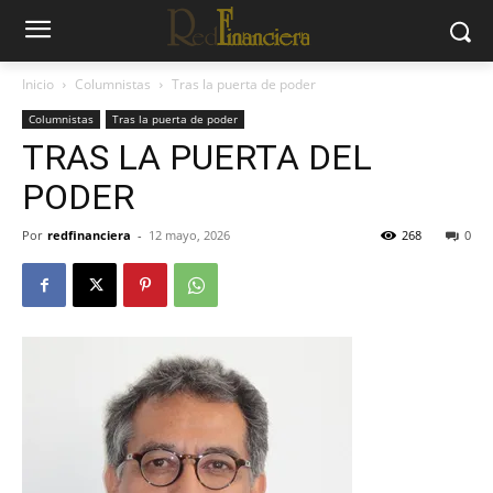
Inicio
Columnistas
Tras la puerta de poder
Columnistas
Tras la puerta de poder
TRAS LA PUERTA DEL
PODER
Por
redfinanciera
-
12 mayo, 2026
268
0