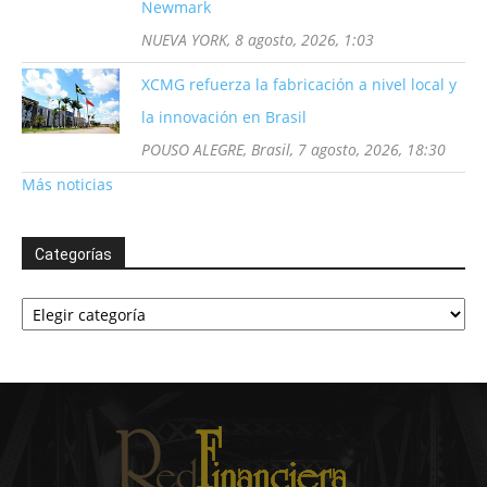
Newmark
NUEVA YORK, 8 agosto, 2026, 1:03
XCMG refuerza la fabricación a nivel local y
la innovación en Brasil
POUSO ALEGRE, Brasil, 7 agosto, 2026, 18:30
Más noticias
Categorías
Categorías