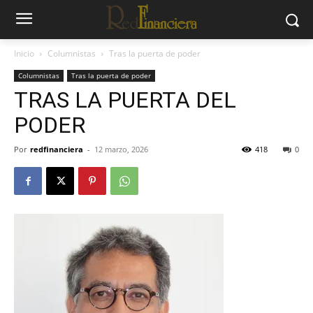
Inicio
Columnistas
Tras la puerta de poder
Columnistas
Tras la puerta de poder
TRAS LA PUERTA DEL
PODER
Por
redfinanciera
-
12 marzo, 2026
418
0