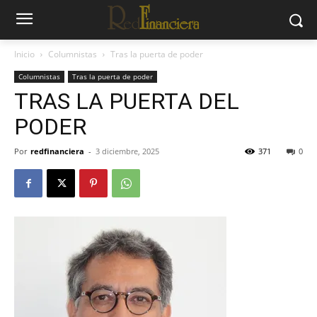
Inicio
Columnistas
Tras la puerta de poder
Columnistas
Tras la puerta de poder
TRAS LA PUERTA DEL
PODER
Por
redfinanciera
-
3 diciembre, 2025
371
0