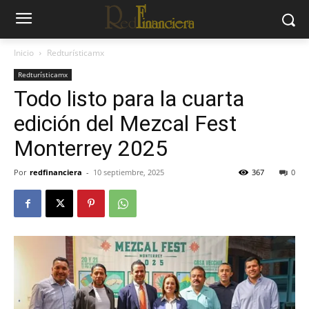
Inicio
Redturísticamx
Redturísticamx
Todo listo para la cuarta
edición del Mezcal Fest
Monterrey 2025
Por
redfinanciera
-
10 septiembre, 2025
367
0