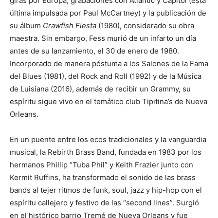
giras por Europa, grabaciones con Atlantic y Capitol (esta
última impulsada por Paul McCartney) y la publicación de
su álbum
Crawfish Fiesta
(1980), considerado su obra
maestra. Sin embargo, Fess murió de un infarto un día
antes de su lanzamiento, el 30 de enero de 1980.
Incorporado de manera póstuma a los Salones de la Fama
del Blues (1981), del Rock and Roll (1992) y de la Música
de Luisiana (2016), además de recibir un Grammy, su
espíritu sigue vivo en el temático club Tipitina’s de Nueva
Orleans.
En un puente entre los ecos tradicionales y la vanguardia
musical, la Rebirth Brass Band, fundada en 1983 por los
hermanos Phillip “Tuba Phil” y Keith Frazier junto con
Kermit Ruffins, ha transformado el sonido de las brass
bands al tejer ritmos de funk, soul, jazz y hip-hop con el
espíritu callejero y festivo de las “second lines”. Surgió
en el histórico barrio Tremé de Nueva Orleans y fue