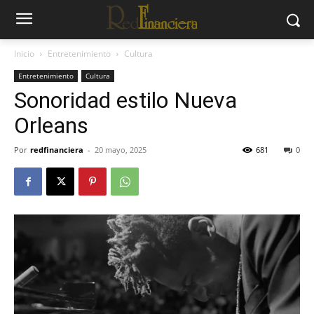
Inicio
Entretenimiento
Cultura
Entretenimiento
Cultura
Sonoridad estilo Nueva
Orleans
Por
redfinanciera
-
20 mayo, 2025
681
0