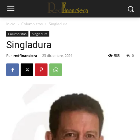
Inicio
Columnistas
Singladura
Columnistas
Singladura
Singladura
Por
redfinanciera
-
23 diciembre, 2024
585
0