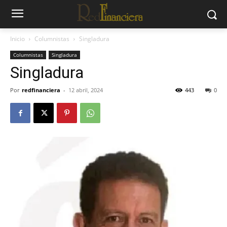
Inicio
Columnistas
Singladura
Columnistas
Singladura
Singladura
Por
redfinanciera
-
12 abril, 2024
443
0