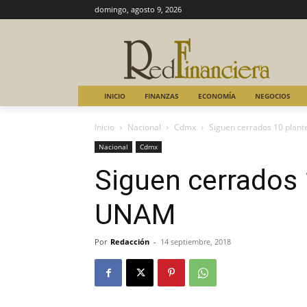
domingo, agosto 9, 2026
INICIO
FINANZAS
ECONOMÍA
NEGOCIOS
Inicio
Nacional
Cdmx
Siguen cerrados 10 plant
Nacional
Cdmx
Siguen cerrados 
UNAM
Por
Redacción
-
14 septiembre, 2018