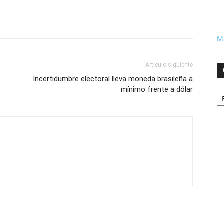
Má
Artículo siguiente
Incertidumbre electoral lleva moneda brasileña a
Ca
mínimo frente a dólar