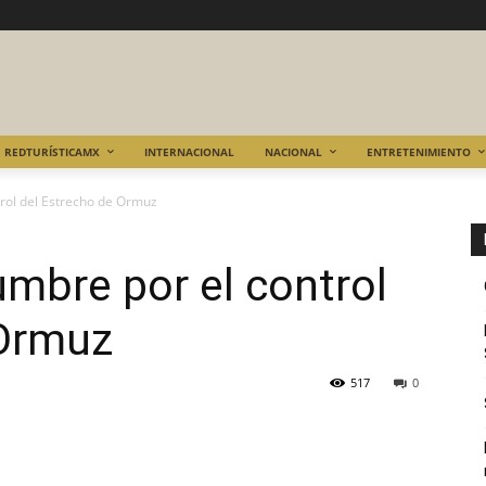
REDTURÍSTICAMX
INTERNACIONAL
NACIONAL
ENTRETENIMIENTO
trol del Estrecho de Ormuz
umbre por el control
 Ormuz
517
0