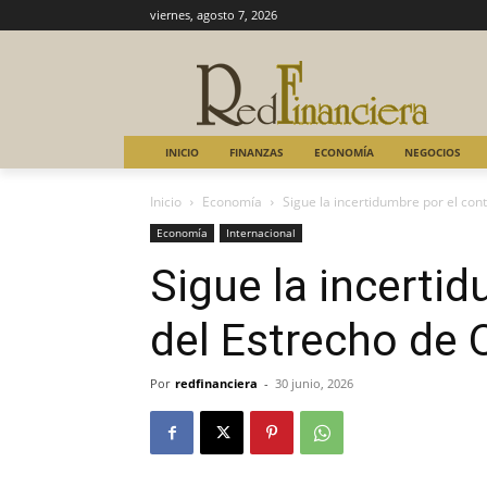
viernes, agosto 7, 2026
INICIO
FINANZAS
ECONOMÍA
NEGOCIOS
Inicio
Economía
Sigue la incertidumbre por el con
Economía
Internacional
Sigue la incertid
del Estrecho de
Por
redfinanciera
-
30 junio, 2026