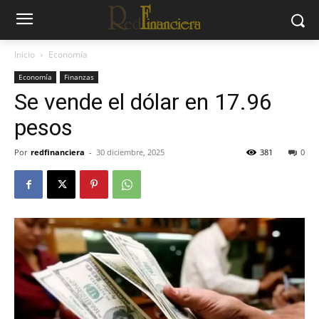
Inicio
Economía
Economía
Finanzas
Se vende el dólar en 17.96
pesos
Por
redfinanciera
-
30 diciembre, 2025
381
0