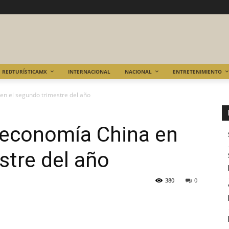
REDTURÍSTICAMX
INTERNACIONAL
NACIONAL
ENTRETENIMIENTO
en el segundo trimestre del año
 economía China en
stre del año
380
0