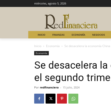
miércoles, agosto 5, 2026
INICIO
FINANZAS
ECONOMÍA
NEGOCIOS
Inicio
Economía
Se desacelera la economía China 
Economía
Se desacelera la
el segundo trime
Por
redfinanciera
-
15 julio, 2024