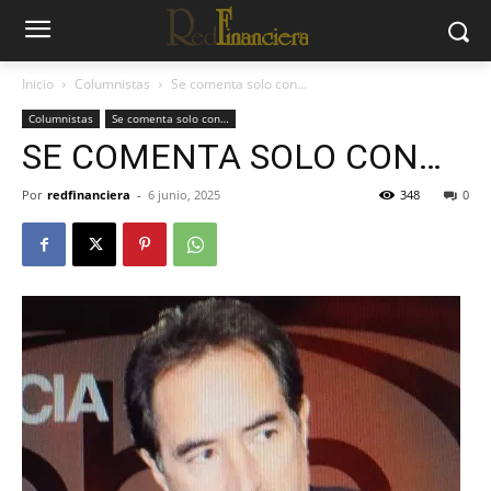
Inicio
Columnistas
Se comenta solo con…
Columnistas
Se comenta solo con…
SE COMENTA SOLO CON…
Por
redfinanciera
-
6 junio, 2025
348
0