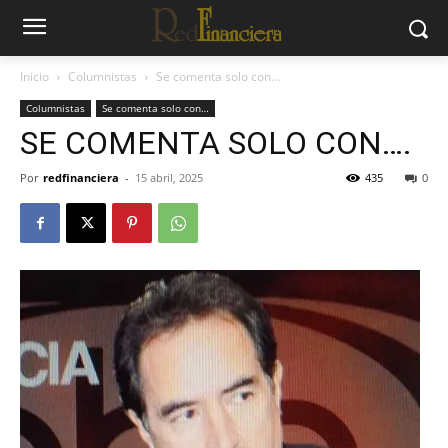
Inicio
Columnistas
Se comenta solo con…
Columnistas
Se comenta solo con…
SE COMENTA SOLO CON….
Por
redfinanciera
-
15 abril, 2025
435
0