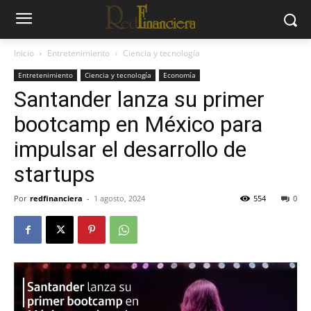
Inicio
Entretenimiento
Ciencia y tecnología
Entretenimiento
Ciencia y tecnología
Economía
Santander lanza su primer
bootcamp en México para
impulsar el desarrollo de
startups
Por
redfinanciera
-
1 agosto, 2024
554
0