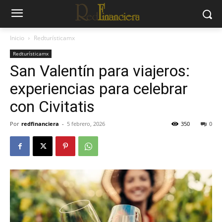
Inicio
Redturísticamx
Redturísticamx
San Valentín para viajeros:
experiencias para celebrar
con Civitatis
Por
redfinanciera
-
5 febrero, 2026
350
0