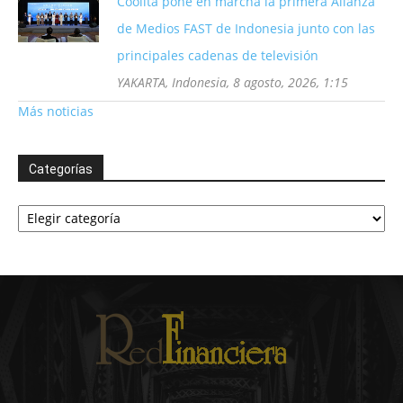
Coolita pone en marcha la primera Alianza
de Medios FAST de Indonesia junto con las
principales cadenas de televisión
YAKARTA, Indonesia, 8 agosto, 2026, 1:15
Más noticias
Categorías
Categorías