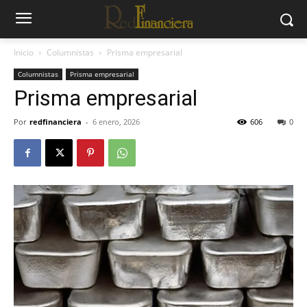
Inicio
Columnistas
Prisma empresarial
Columnistas
Prisma empresarial
Prisma empresarial
Por
redfinanciera
-
6 enero, 2026
606
0