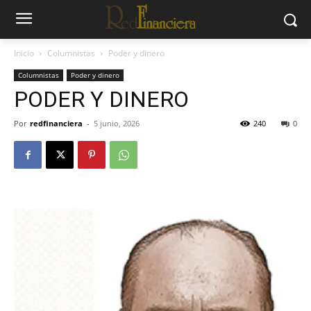
Inicio
Columnistas
Poder y dinero
Columnistas
Poder y dinero
PODER Y DINERO
Por
redfinanciera
-
5 junio, 2026
240
0