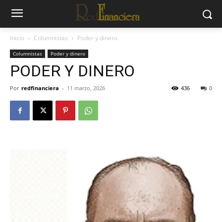
Inicio
Columnistas
Poder y dinero
Columnistas
Poder y dinero
PODER Y DINERO
Por
redfinanciera
-
11 marzo, 2026
436
0