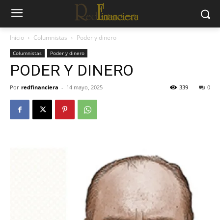
Inicio
Columnistas
Poder y dinero
Columnistas
Poder y dinero
PODER Y DINERO
Por
redfinanciera
-
14 mayo, 2025
339
0