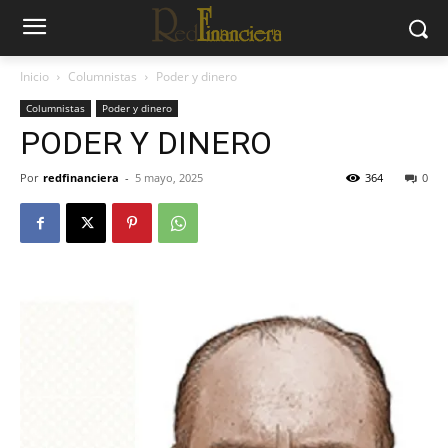
Inicio
Columnistas
Poder y dinero
Columnistas
Poder y dinero
PODER Y DINERO
Por
redfinanciera
-
5 mayo, 2025
364
0