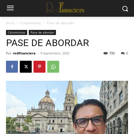
Inicio
Columnistas
Pase de abordar
Columnistas
Pase de abordar
PASE DE ABORDAR
Por
redfinanciera
-
9 septiembre, 2025
733
0