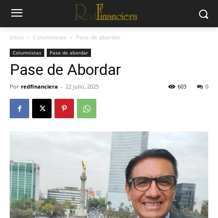
Inicio
Columnistas
Pase de abordar
Columnistas
Pase de abordar
Pase de Abordar
Por
redfinanciera
-
22 julio, 2025
603
0