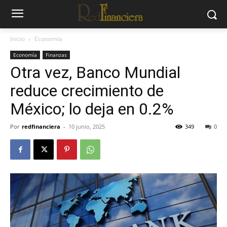
Inicio
Economía
Economía
Finanzas
Otra vez, Banco Mundial
reduce crecimiento de
México; lo deja en 0.2%
Por
redfinanciera
-
10 junio, 2025
349
0