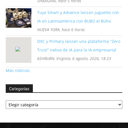
SHANGHÁI, hace 5 horas
Tuya Smart y Advance lanzan juguetes con
IA en Latinoamérica con BUBÚ el Búho
NUEVA YORK, hace 6 horas
DXC y Primary lanzan una plataforma "Zero
Trust" nativa de IA para la IA empresarial
ASHBURN, Virginia, 6 agosto, 2026, 18:33
Más noticias
Categorías
Categorías