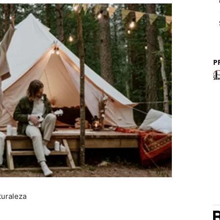
P
turaleza