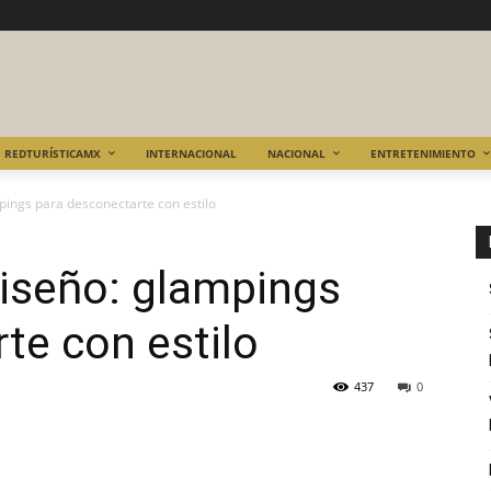
REDTURÍSTICAMX
INTERNACIONAL
NACIONAL
ENTRETENIMIENTO
pings para desconectarte con estilo
diseño: glampings
te con estilo
437
0