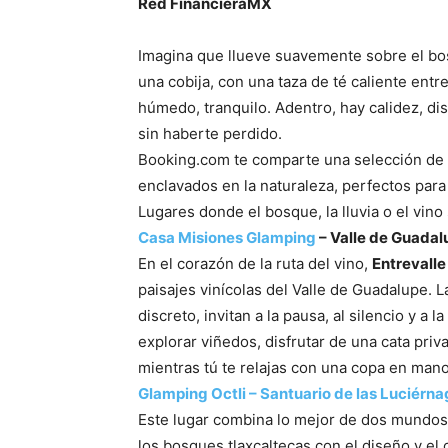
Red FinancieraMX
Imagina que llueve suavemente sobre el bosq
una cobija, con una taza de té caliente entr
húmedo, tranquilo. Adentro, hay calidez, di
sin haberte perdido.
Booking.com te comparte una selección de 
enclavados en la naturaleza, perfectos par
Lugares donde el bosque, la lluvia o el vino
Casa Misiones Glamping
– Valle de Guadal
En el corazón de la ruta del vino,
Entrevalle
paisajes vinícolas del Valle de Guadalupe. L
discreto, invitan a la pausa, al silencio y a 
explorar viñedos, disfrutar de una cata priv
mientras tú te relajas con una copa en mano
Glamping Octli – Santuario de las Luciérnag
Este lugar combina lo mejor de dos mundos: 
los bosques tlaxcaltecas con el diseño y el 