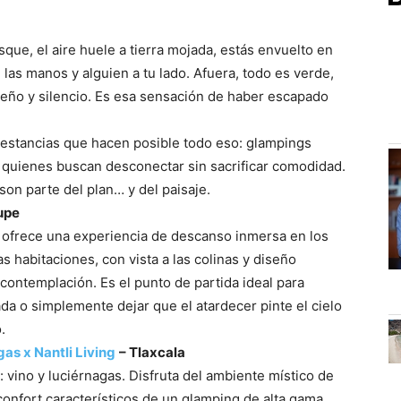
ue, el aire huele a tierra mojada, estás envuelto en
e las manos y alguien a tu lado. Afuera, todo es verde,
seño y silencio. Es esa sensación de haber escapado
estancias que hacen posible todo eso: glampings
a quienes buscan desconectar sin sacrificar comodidad.
 son parte del plan… y del paisaje.
upe
ofrece una experiencia de descanso inmersa en los
as habitaciones, con vista a las colinas y diseño
la contemplación. Es el punto de partida ideal para
ada o simplemente dejar que el atardecer pinte el cielo
.
as x Nantli Living
– Tlaxcala
vino y luciérnagas. Disfruta del ambiente místico de
confort característicos de un glamping de alta gama.