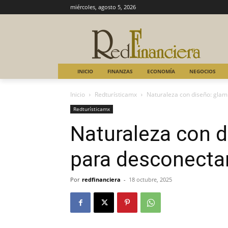
miércoles, agosto 5, 2026
INICIO
FINANZAS
ECONOMÍA
NEGOCIOS
Inicio
Redturísticamx
Naturaleza con diseño: glam
Redturísticamx
Naturaleza con 
para desconectar
Por
redfinanciera
-
18 octubre, 2025