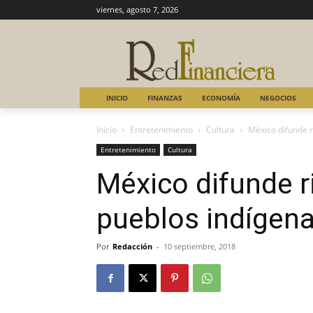
viernes, agosto 7, 2026
INICIO
FINANZAS
ECONOMÍA
NEGOCIOS
Inicio
Entretenimiento
Cultura
México difunde r
Entretenimiento
Cultura
México difunde r
pueblos indígen
Por
Redacción
-
10 septiembre, 2018