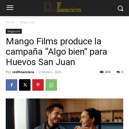
Inicio
Negocios
Negocios
Mango Films produce la
campaña “Algo bien” para
Huevos San Juan
Por
redfinanciera
-
2 febrero, 2025
474
0