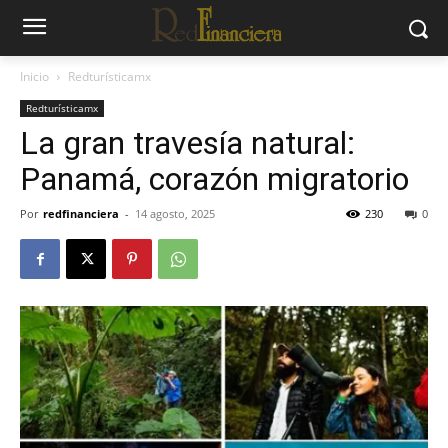
Inicio
Redturísticamx
Redturísticamx
La gran travesía natural:
Panamá, corazón migratorio
Por
redfinanciera
-
14 agosto, 2025
230
0