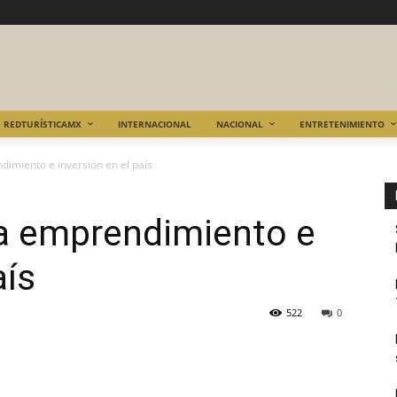
REDTURÍSTICAMX
INTERNACIONAL
NACIONAL
ENTRETENIMIENTO
dimiento e inversión en el país
na emprendimiento e
aís
522
0