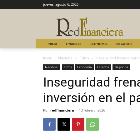
jueves, agosto 6, 2026
INICIO
FINANZAS
ECONOMÍA
NEGOCIOS
Inicio
Nacional
Cdmx
Inseguridad frena empren
Nacional
Cdmx
Economía
Estados
Negocios
Inseguridad fre
inversión en el p
Por
redfinanciera
-
13 febrero, 2026