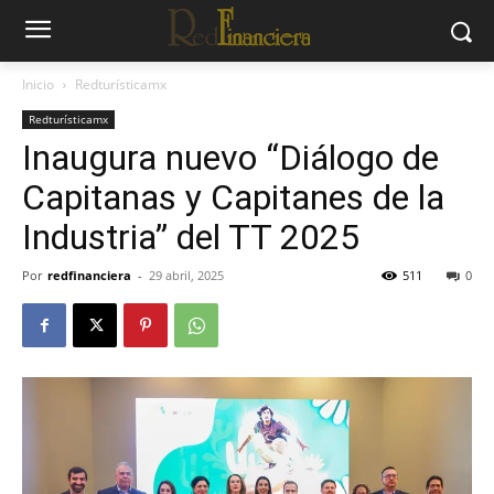
Inicio
Redturísticamx
Redturísticamx
Inaugura nuevo “Diálogo de
Capitanas y Capitanes de la
Industria” del TT 2025
Por
redfinanciera
-
29 abril, 2025
511
0