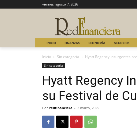
viernes, agosto 7, 2026
INICIO
FINANZAS
ECONOMÍA
NEGOCIOS
Inicio
Sin categoría
Hyatt Regency Insurgentes pr
Sin categoría
Hyatt Regency I
su Festival de 
Por
redfinanciera
-
3 marzo, 2025