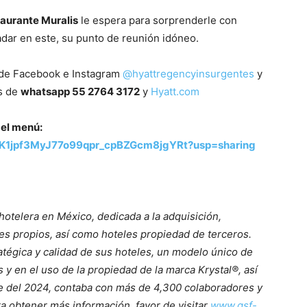
aurante Muralis
le espera para sorprenderle con
adar en este, su punto de reunión idóneo.
s de Facebook e Instagram
@hyattregencyinsurgentes
y
és de
whatsapp 55 2764 3172
y
Hyatt.com
del menú:
/18K1jpf3MyJ77o99qpr_cpBZGcm8jgYRt?usp=sharing
hotelera en México, dedicada a la adquisición,
es propios, así como hoteles propiedad de terceros.
atégica y calidad de sus hoteles, un modelo único de
s y en el uso de la propiedad de la marca Krystal®, así
re del 2024, contaba con más de 4,300 colaboradores y
a obtener más información, favor de visitar
www.gsf-