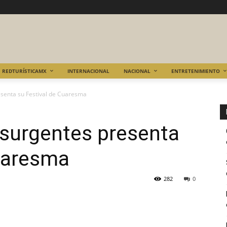
REDTURÍSTICAMX
INTERNACIONAL
NACIONAL
ENTRETENIMIENTO
esenta su Festival de Cuaresma
nsurgentes presenta
Cuaresma
282
0