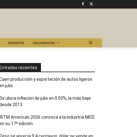
DEPORTES
COLUMNISTAS
Entradas recientes
Caen producción y exportación de autos ligeros
en julio
Se ubica inflación de julio en 0.03%, la más baja
desde 2013
IBTM Americas 2026 convoca a la industria MICE
en su 17ª edición
Peso se aprecia 9.4 centavos; dólar se vende en