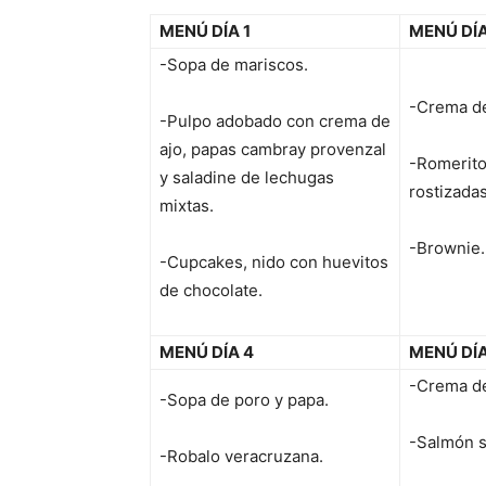
MENÚ DÍA 1
MENÚ DÍA
-Sopa de mariscos.
-Crema de
-Pulpo adobado con crema de
ajo, papas cambray provenzal
-Romerito
y saladine de lechugas
rostizada
mixtas.
-Brownie.
-Cupcakes, nido con huevitos
de chocolate.
MENÚ DÍA 4
MENÚ DÍA
-Crema de
-Sopa de poro y papa.
-Salmón s
-Robalo veracruzana.