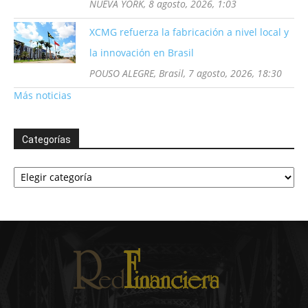
NUEVA YORK, 8 agosto, 2026, 1:03
XCMG refuerza la fabricación a nivel local y
la innovación en Brasil
POUSO ALEGRE, Brasil, 7 agosto, 2026, 18:30
Más noticias
Categorías
Categorías