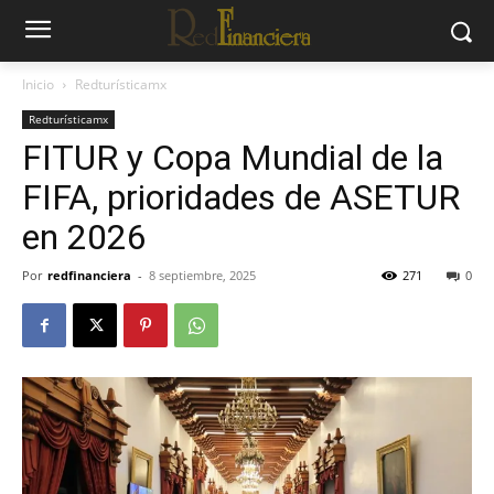
Inicio
Redturísticamx
Redturísticamx
FITUR y Copa Mundial de la
FIFA, prioridades de ASETUR
en 2026
Por
redfinanciera
-
8 septiembre, 2025
271
0