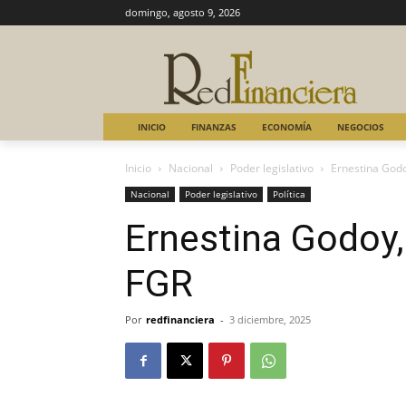
domingo, agosto 9, 2026
INICIO
FINANZAS
ECONOMÍA
NEGOCIOS
Inicio
Nacional
Poder legislativo
Ernestina Godo
Nacional
Poder legislativo
Política
Ernestina Godoy, 
FGR
Por
redfinanciera
-
3 diciembre, 2025