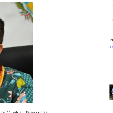
P
vor, 11 nulos y 19 en contra