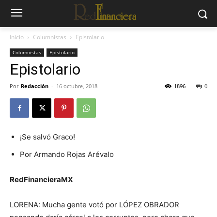
Inicio
Columnistas
Epistolario
Columnistas
Epistolario
Epistolario
Por
Redacción
-
16 octubre, 2018
1896
0
¡Se salvó Graco!
Por Armando Rojas Arévalo
RedFinancieraMX
LORENA: Mucha gente votó por LÓPEZ OBRADOR