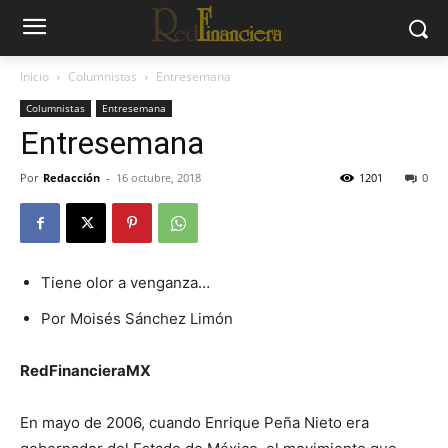
Inicio
Columnistas
Entresemana
Columnistas
Entresemana
Entresemana
Por
Redacción
-
16 octubre, 2018
1201
0
Tiene olor a venganza…
Por Moisés Sánchez Limón
RedFinancieraMX
En mayo de 2006, cuando Enrique Peña Nieto era