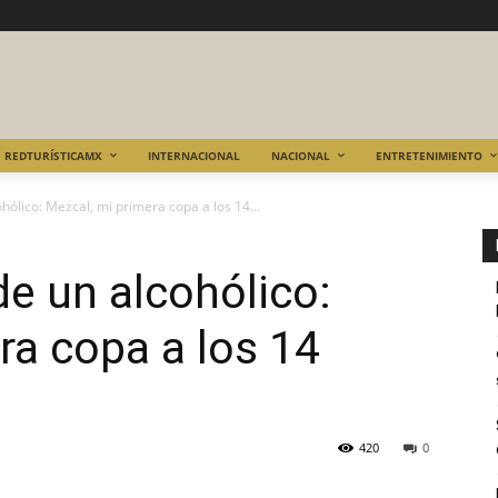
REDTURÍSTICAMX
INTERNACIONAL
NACIONAL
ENTRETENIMIENTO
hólico: Mezcal, mi primera copa a los 14...
e un alcohólico:
ra copa a los 14
420
0