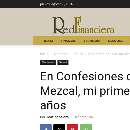
jueves, agosto 6, 2026
INICIO
FINANZAS
ECONOMÍA
NEGOCIOS
Inicio
Nacional
Salud
En Confesiones de un alco
Nacional
Salud
En Confesiones d
Mezcal, mi prime
años
Por
redfinanciera
-
20 enero, 2026